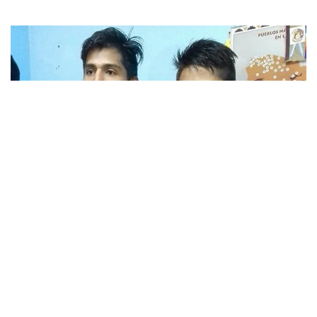
»”El Tecladista” y “Rocky” quieren el cinturón (Foto: prensa institucional)