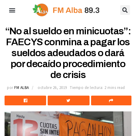
“No al sueldo en minicuotas”:
FAECYS conmina a pagar los
sueldos adeudados o dará
por decaído procedimiento
de crisis
por
FM ALBA
octubre 26, 2019
Tiempo de lectura: 2 mins read