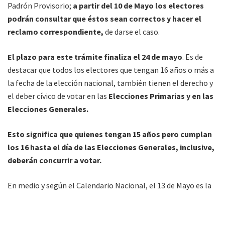
Padrón Provisorio;
a partir del 10 de Mayo los electores
podrán consultar que éstos sean correctos y hacer el
reclamo correspondiente,
de darse el caso.
El plazo para este trámite finaliza el 24 de mayo
. Es de
destacar que todos los electores que tengan 16 años o más a
la fecha de la elección nacional, también tienen el derecho y
el deber cívico de votar en las
Elecciones Primarias y en las
Elecciones Generales.
Esto significa que quienes tengan 15 años pero cumplan
los 16 hasta el día de las Elecciones Generales, inclusive,
deberán concurrir a votar.
En medio y según el Calendario Nacional, el 13 de Mayo es la
fecha límite para efectuar la convocatoria a las elecciones
primarias abiertas, simultáneas y obligatorias (PASO),
según el Art. 20 de la Ley 26.571; cuya norma indica 90 días