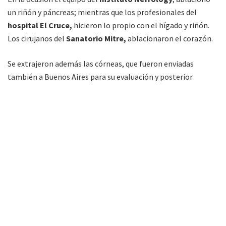
un riñón y páncreas; mientras que los profesionales del
hospital El Cruce,
hicieron lo propio con el hígado y riñón.
Los cirujanos del
Sanatorio Mitre,
ablacionaron el corazón.
Se extrajeron además las córneas, que fueron enviadas
también a Buenos Aires para su evaluación y posterior
distribución.
El donante no había expresado su voluntad de ser donante de
órganos, razón por la cual se solicitó a la fiscalía y juez de
turno la autorización para el procedimiento basado en la
Ley
Justina Nº 27.447
, ya que los familiares del joven no
aceptaban que se concrete el operativo.
Pasada la medianoche se activó el corredor sanitario desde el
aeropuerto hacia el
Instituto Médico de Alta Complejidad,
IMAC,
en donde se realizó la ablación, para lo cual la