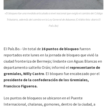
»El bloqueo fue una medida articulada a nivel nacional que exigía el cambio del Código
Tributario, además del cambio en la Ley General de Aduanas (Crédito foto: diario El
País.Bo)
El País.Bo.- Un total de
16 puntos de bloqueo
fueron
reportados este lunes en la jornada de bloqueo que vivió la
ciudad fronteriza de Bermejo; lindante con Aguas Blancas en
departamento salteño Orán; informó el
representante de
gremiales, Willy Castro
. El bloqueo fue encabezado por el
presidente de la confederación de los Gremiales,
Francisco Figueroa.
Los puntos de bloqueos se ubicaron en el Puente
Internacional, chalanas, gomones, dentro de la ciudad, a