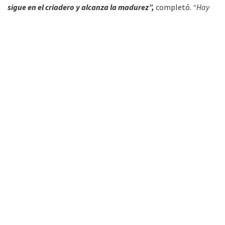
sigue en el criadero y alcanza la madurez”,
completó.
“Hay
que intensificar acciones para disminuir los criaderos en cada
casa”,
concluyó.
FM Alba 89.3 Mhz. Primera radio de Tartagal
(Salta) en la web. Noticias, entretenimiento y
música todo el día.