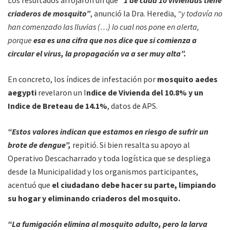
Los resultados arrojaron un que
“1 de cada 10 viviendas tiene
criaderos de mosquito”
, anunció la Dra. Heredia,
“y todavía no
han comenzado las lluvias (…) lo cual nos pone en alerta,
porque
esa es una cifra que nos dice que si comienza a
circular el virus, la propagación va a ser muy alta”.
En concreto, los índices de infestación por
mosquito aedes
aegypti
revelaron un I
ndice de Vivienda del 10.8% y un
Indice de Breteau de 14.1%
, datos de APS.
“Estos valores indican que estamos en riesgo de sufrir un
brote de dengue”,
repitió. Si bien resalta su apoyo al
Operativo Descacharrado y toda logística que se despliega
desde la Municipalidad y los organismos participantes,
acentuó que
el ciudadano debe hacer su parte, limpiando
su hogar y eliminando criaderos del mosquito.
“La fumigación elimina al mosquito adulto, pero la larva