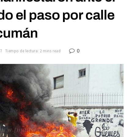
o el paso por calle
cumán
0
17
Tiempo de lectura: 2 mins read