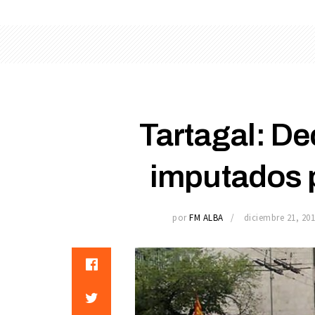
Tartagal: De
imputados p
por
FM ALBA
diciembre 21, 20