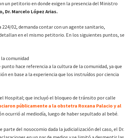
n un petitorio en donde exigen la presencia del Ministro
o, Dr. Marcelo López Arias.
a 224/02, demanda contar con un agente sanitario,
 detallan en el mismo petitorio. En los siguientes puntos, se
n la comunidad
 punto hace referencia a la cultura de la comunidad, ya que
ón en base a la experiencia que los instruídos por ciencia
 Hospital; que incluyó el bloqueo de tránsito por calle
ciaron públicamente a la obstetra
Roxana Palacio y al
ión ocurrió al mediodía, luego de haber sepultado al bebé.
e parte del nosocomio dada la judicialización del caso, el Dr.
claraciones en un par de medios y se limitó a desmentir las