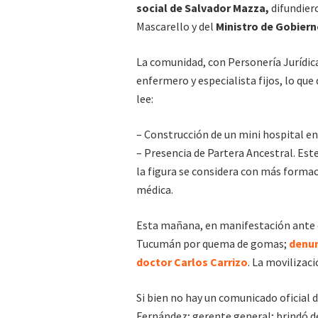
social de Salvador Mazza,
difundiero
Mascarello y del
Ministro de Gobiern
La comunidad, con Personería Jurídic
enfermero y especialista fijos, lo que
lee:
– Construcción de un mini hospital e
– Presencia de Partera Ancestral. Este
la figura se considera con más formaci
médica.
Esta mañana, en manifestación ante el
Tucumán por quema de gomas;
denun
doctor Carlos Carrizo
. La movilizac
Si bien no hay un comunicado oficial d
Fernández; gerente general; brindó de