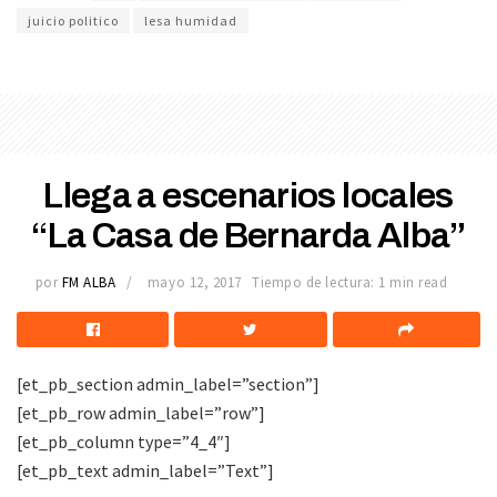
juicio politico
lesa humidad
Llega a escenarios locales
“La Casa de Bernarda Alba”
por
FM ALBA
mayo 12, 2017
Tiempo de lectura: 1 min read
[et_pb_section admin_label=”section”]
[et_pb_row admin_label=”row”]
[et_pb_column type=”4_4″]
[et_pb_text admin_label=”Text”]