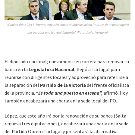
»Pablo López (der.) “Vamos a insistir con el pedido de Juicio Político. Esto no se agota
por aprobar una ley rápidamente” (Foto: Javier Vergara)
El diputado nacional; nuevamente en carrera para renovar su
banca en la
Legislatura Nacional
; llegó a Tartagal para
reunirse con dirigentes locales y aoprovechó para referirse a
la separación del
Partido de la Victoria
del frente oficialista
de la provincia.
“Es toda una puesta en escena”,
afirmó. Hoy
también encabezará una charla en la sede local del PO.
López, que este año irá por la renovación de su banca (Salta
renueva tres diputaciones), encabezará una charla en la sede
del Partido Obrero Tartagal y presentará la alternativa