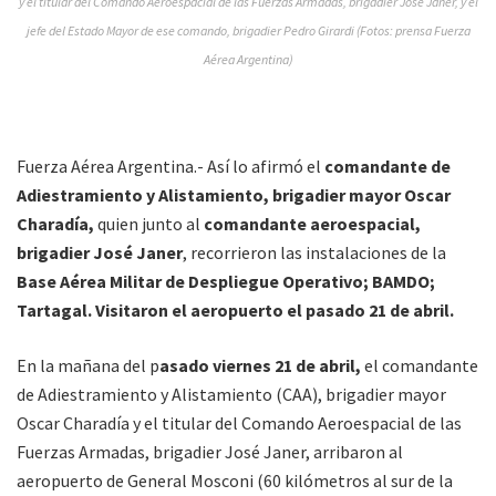
y el titular del Comando Aeroespacial de las Fuerzas Armadas, brigadier José Janer, y el
jefe del Estado Mayor de ese comando, brigadier Pedro Girardi (Fotos: prensa Fuerza
Aérea Argentina)
Fuerza Aérea Argentina.- Así lo afirmó el
comandante de
Adiestramiento y Alistamiento, brigadier mayor Oscar
Charadía,
quien junto al
comandante aeroespacial,
brigadier José Janer
, recorrieron las instalaciones de la
Base Aérea Militar de Despliegue Operativo; BAMDO;
Tartagal. Visitaron el aeropuerto el pasado 21 de abril.
En la mañana del p
asado viernes 21 de abril,
el comandante
de Adiestramiento y Alistamiento (CAA), brigadier mayor
Oscar Charadía y el titular del Comando Aeroespacial de las
Fuerzas Armadas, brigadier José Janer, arribaron al
aeropuerto de General Mosconi (60 kilómetros al sur de la