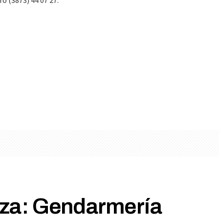
o (3873) 44 07 27.
za: Gendarmería