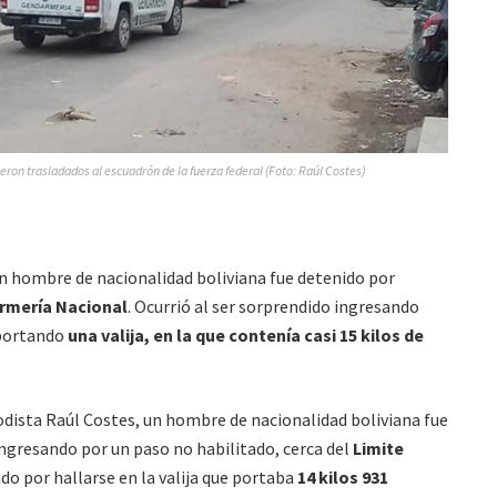
eron trasladados al escuadrón de la fuerza federal (Foto: Raúl Costes)
, un hombre de nacionalidad boliviana fue detenido por
rmería Nacional
. Ocurrió al ser sorprendido ingresando
 portando
una valija, en la que contenía casi 15 kilos de
iodista Raúl Costes, un hombre de nacionalidad boliviana fue
ngresando por un paso no habilitado, cerca del
Limite
ndo por hallarse en la valija que portaba
14 kilos 931