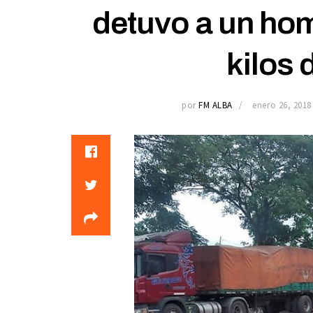
detuvo a un ho
kilos 
por
FM ALBA
enero 26, 2018