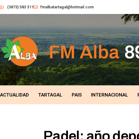
(3873) 583 311
fmalbatartagal@hotmail.com
ACTUALIDAD
TARTAGAL
PAIS
INTERNACIONAL
Padel: año dep