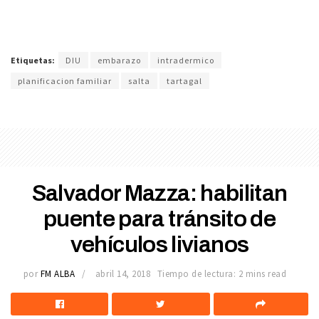
Etiquetas:
DIU
embarazo
intradermico
planificacion familiar
salta
tartagal
Salvador Mazza: habilitan
puente para tránsito de
vehículos livianos
por
FM ALBA
abril 14, 2018
Tiempo de lectura: 2 mins read