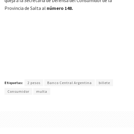
queja a la Secretaría de Defensa del Consumidor de la
Provincia de Salta al
número 148.
Etiquetas:
2 pesos
Banco Central Argentina
billete
Consumidor
multa