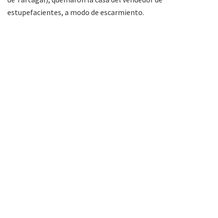
estupefacientes, a modo de escarmiento.
FM Alba 89.3 Mhz. Primera radio de Tartagal
(Salta) en la web. Noticias, entretenimiento y
música todo el día.