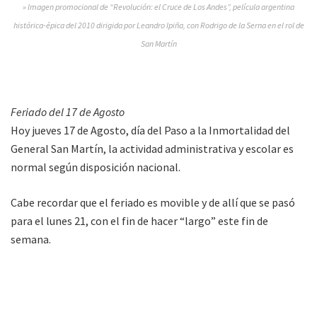
» Imagen promocional de “Revolución: el Cruce de Los Andes”, película argentina
histórica-épica del 2010 dirigida por Leandro Ipiña, con Rodrigo de la Serna en el rol de
San Martín
Feriado del 17 de Agosto
Hoy jueves 17 de Agosto, día del Paso a la Inmortalidad del
General San Martín, la actividad administrativa y escolar es
normal según disposición nacional.
Cabe recordar que el feriado es movible y de allí que se pasó
para el lunes 21, con el fin de hacer “largo” este fin de
semana.