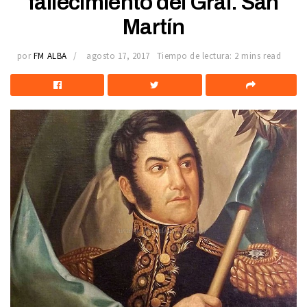
fallecimiento del Gral. San
Martín
por
FM ALBA
agosto 17, 2017
Tiempo de lectura: 2 mins read