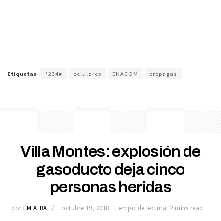
Etiquetas:
*234#
celulares
ENACOM
prepagas
Villa Montes: explosión de
gasoducto deja cinco
personas heridas
por
FM ALBA
octubre 19, 2018
Tiempo de lectura: 2 mins read