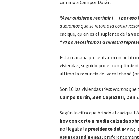
camino a Campor Durán.
“Ayer quisieron reprimir
(…)
por eso 
queremos que se retome la construcció
cacique, quien es el suplente de la
voc
“Ya no necesitamos a nuestra repres
Esta mañana presentaron un petitorio 
viviendas, seguido por el cumplimient
último la renuncia del vocal chané (o
Son 10 las viviendas (
“esperamos que t
Campo Durán, 3 en Capiazuti, 2 en El
Según la cifra que brindó el cacique L
hoy con corte a media calzada sobre
no llegaba la
presidente del IPPIS; 
Asuntos Indígenas;
preferentemen