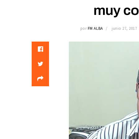
muy co
por
FM ALBA
junio 27, 2017