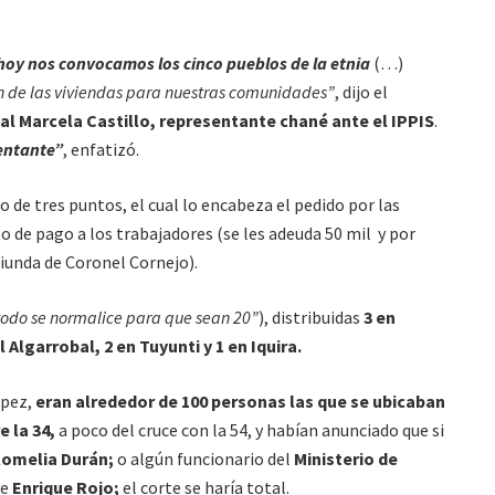
hoy nos convocamos los cinco pueblos de la etnia
(…)
n de las viviendas para nuestras comunidades”
, dijo el
al Marcela Castillo, representante chané ante el IPPIS
.
entante”
, enfatizó.
de tres puntos, el cual lo encabeza el pedido por las
o de pago a los trabajadores (se les adeuda 50 mil y por
riunda de Coronel Cornejo).
odo se normalice para que sean 20”
), distribuidas
3 en
 Algarrobal, 2 en Tuyunti y 1 en Iquira.
ópez,
eran alrededor de 100 personas las que se ubicaban
 la 34,
a poco del cruce con la 54, y habían anunciado que si
Romelia Durán;
o algún funcionario del
Ministerio de
te
Enrique Rojo;
el corte se haría total.