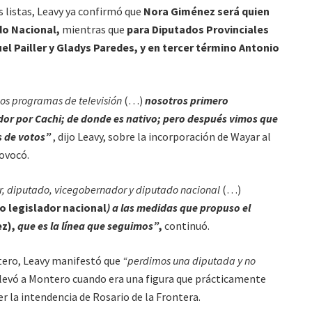
as listas, Leavy ya confirmó que
Nora Giménez será quien
do Nacional,
mientras que
para Diputados Provinciales
l Pailler y Gladys Paredes, y en tercer término Antonio
os programas de televisión
(…)
nosotros primero
dor por Cachi; de donde es nativo; pero después vimos que
s de votos”
, dijo Leavy, sobre la incorporación de Wayar al
rovocó.
, diputado, vicegobernador y diputado nacional
(…)
o legislador nacional
) a las medidas que propuso el
ez),
que es la línea que seguimos”
,
continuó.
ero, Leavy manifestó que
“perdimos una diputada y no
llevó a Montero cuando era una figura que prácticamente
er la intendencia de Rosario de la Frontera.