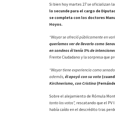
Si bien hoy martes 27 se oficializan l
lo secunde para el cargo de Diputa
se completa con los doctores Manue
Hoyos.
“Wayar se ofreció públicamente en vari
queríamos ver de llevarlo como Sena
en sondeos él tenía 5% de intencione
Frente Ciudadano y la sorpresa que p
“Wayar tiene experiencia como senador
además,
él apoyó con su voto
(cuand
Kirchnerismo, con Cristina
(Fernánd
Sobre el alejamiento de Rómula Mont
tanto los votos”,
rescatando que el PV 
había caído en el descrédito tras perd