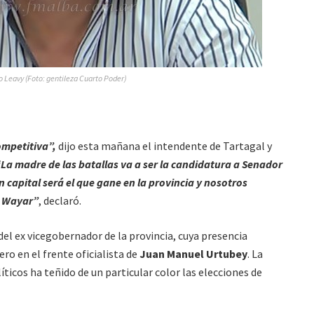
o Leavy (Foto: gentileza Cuarto Poder)
mpetitiva”,
dijo esta mañana el intendente de Tartagal y
La madre de las batallas va a ser la candidatura a Senador
en capital será el que gane en la provincia y nosotros
r Wayar”
, declaró.
 del ex vicegobernador de la provincia, cuya presencia
ro en el frente oficialista de
Juan Manuel Urtubey
. La
íticos ha teñido de un particular color las elecciones de