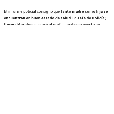
El informe policial consignó que
tanto madre como hija se
encuentran en buen estado de salud
. La
Jefa de Policía;
Norma Morales;
destacó el profesionalismo puesto en
manifiesto por los efectivos.
FM Alba 89.3 Mhz. Primera radio de Tartagal
(Salta) en la web. Noticias, entretenimiento y
música todo el día.