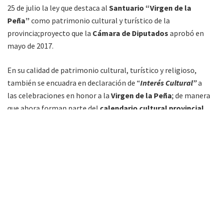
25 de julio la ley que destaca al
Santuario “Virgen de la
Peña”
como patrimonio cultural y turístico de la
provincia;proyecto que la
Cámara de Diputados
aprobó en
mayo de 2017.
En su calidad de patrimonio cultural, turístico y religioso,
también se encuadra en declaración de “
Interés Cultural”
a
las celebraciones en honor a la
Virgen de la Peña
; de manera
que ahora forman parte del
calendario cultural provincial.
La Sagrada Madre se reveló por primera vez a humildes
pobladores del paraje en 1904. La tradición indica que fueron
un leñador y sus hijos. Desde entonces y hasta la actualidad,
su imagen se revela para acompañar a los más angustiados o
devotos creyentes, en la Peña Santa escondida en medio de
las Yungas.