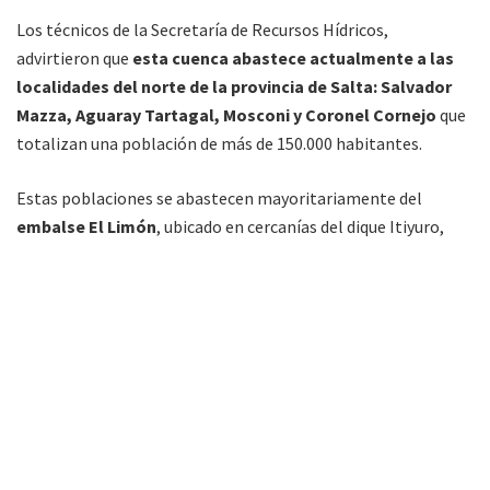
Los técnicos de la Secretaría de Recursos Hídricos,
advirtieron que
esta cuenca abastece actualmente a las
localidades del norte de la provincia de Salta: Salvador
Mazza, Aguaray Tartagal, Mosconi y Coronel Cornejo
que
totalizan una población de más de 150.000 habitantes.
Estas poblaciones se abastecen mayoritariamente del
embalse El Limón
, ubicado en cercanías del dique Itiyuro,
cuya principal fuente de aguas superficiales es el río
Caraparí
, en su cuenca media.
Ante la necesidad de ambas regiones, se propuso estudiar
una alternativa que brinde soluciones a ambas poblaciones,
por lo que el abordaje conjunto entre las instituciones
transfronterizas, ubicadas en la cuenca compartida, fue
considerado de vital importancia.