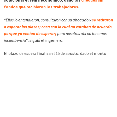
fondos que recibieron los trabajadores
.
“Ellos lo entendieron, consultaron con su abogado y
se retiraron
a esperar los plazos; cosa con la cual no estaban de acuerdo
porque ya venían de esperar;
pero nosotros ahí no tenemos
incumbencia
“, siguió el ingeniero.
El plazo de espera finaliza el 15 de agosto, dado el monto
por la cantidad de personas.
Sobre la
obra de construcción de la cisterna en Villa
Güemes; de una capacidad de 4.500 litros;
Soria detalló
que es necesaria porque en cada limpieza que se realiza en las
cisternas que ya están en funciones; toma de dos a tres días
recuperar el nivel.
“Esto nos demora, se prorroga todo y no estará en funciones