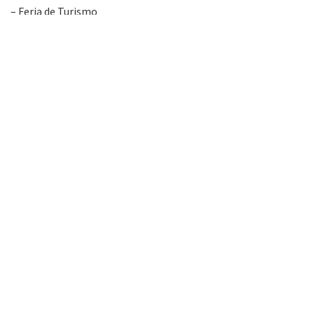
– Feria de Turismo
– Carrera de Mountain Bike
– Festival de Box
»Imagen: archivo 2017