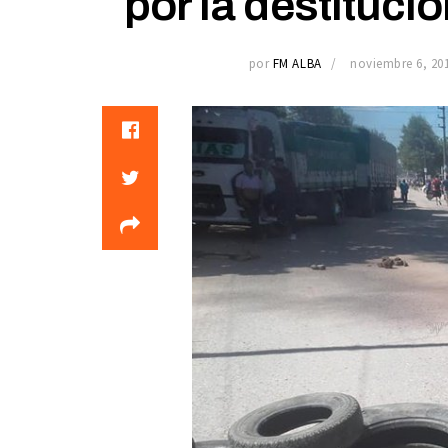
por la destituc
por
FM ALBA
noviembre 6, 20