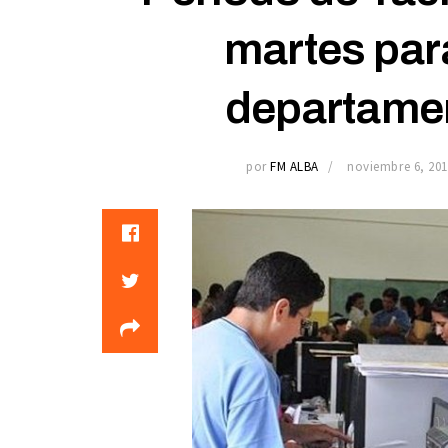
martes par
departamen
por
FM ALBA
noviembre 6, 201