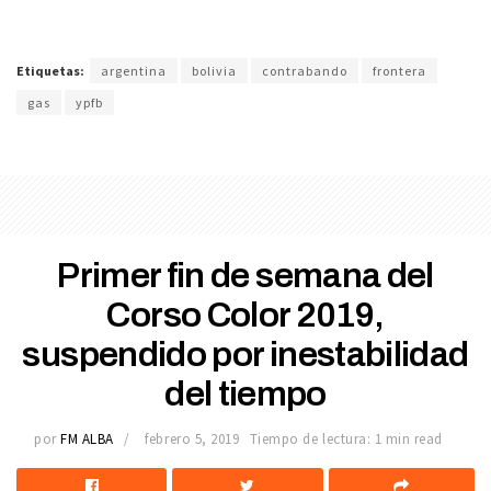
Etiquetas:
argentina
bolivia
contrabando
frontera
gas
ypfb
Primer fin de semana del
Corso Color 2019,
suspendido por inestabilidad
del tiempo
por
FM ALBA
febrero 5, 2019
Tiempo de lectura: 1 min read