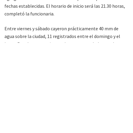
fechas establecidas. El horario de inicio será las 21.30 horas,
completó la funcionaria.
Entre viernes y sábado cayeron prácticamente 40 mm de
agua sobre la ciudad, 11 registrados entre el domingo y el
lunes. Para los comerciantes de puestos ambulantes, las
pérdidas por cada fecha suspendida no son menores a 1.000
pesos, según cálculos.