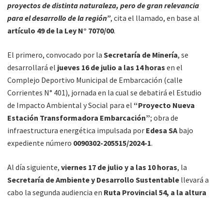
proyectos de distinta naturaleza, pero de gran relevancia
para el desarrollo de la región”
, cita el llamado, en base al
artículo 49 de la Ley N° 7070/00
.
El primero, convocado por la
Secretaría de Minería
, se
desarrollará el
jueves 16 de julio a las 14 horas
en el
Complejo Deportivo Municipal de Embarcación (calle
Corrientes N° 401), jornada en la cual se debatirá el Estudio
de Impacto Ambiental y Social para el
“Proyecto Nueva
Estación Transformadora Embarcación”
; obra de
infraestructura energética impulsada por
Edesa SA
bajo
expediente número
0090302-205515/2024-1
.
Al día siguiente,
viernes 17 de julio y a las 10 horas
, la
Secretaría de Ambiente y Desarrollo Sustentable
llevará a
cabo la segunda audiencia en
Ruta Provincial 54, a la altura
del kilómetro 32,5 (Aguaray – entre Campo Durán y La