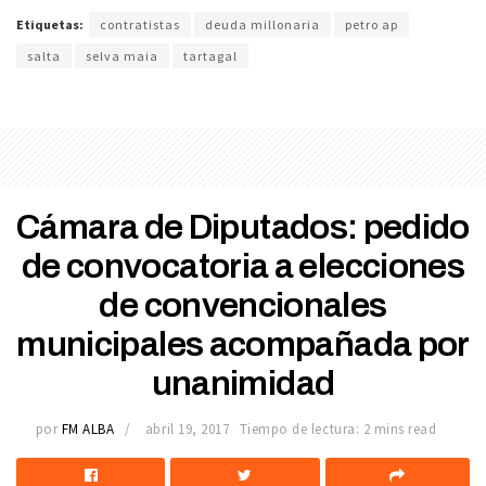
Etiquetas:
contratistas
deuda millonaria
petro ap
salta
selva maia
tartagal
Cámara de Diputados: pedido
de convocatoria a elecciones
de convencionales
municipales acompañada por
unanimidad
por
FM ALBA
abril 19, 2017
Tiempo de lectura: 2 mins read