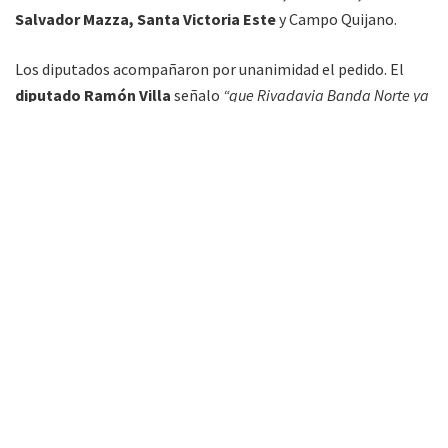
Salvador Mazza, Santa Victoria Este
y Campo Quijano.
Los diputados acompañaron por unanimidad el pedido. El
diputado Ramón Villa
señalo
“que Rivadavia Banda Norte ya
cuenta con más de diez mil habitantes, al igual que Santa
Victoria Este, por lo que están en condiciones de contar con su
Carta Orgánica”
.
Mario Ábalos
explicó que La Merced
también cumple con los requisitos previstos por la
Constitución.
Por último, el diputado
Nicolás Taibo
pidió que se incorpore
a Campo Quijano que también presentó todos los requisitos
solicitados oportunamente.
Para que sean incorporados este año, ya que las elecciones
fueron convocadas el lunes,
“tenemos tiempo hasta el 25,
porque si no los plazos no nos van a dar para poder realizar