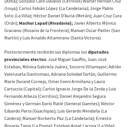
(Anta); Gonzalo Caro Dávalos (Cerrillos) Walter Hernán Cruz
(Iruya); Carlos Fabián López (La Candelaria); Jorge Pablo
Soto (La Viña); Héctor Daniel D’Auria (Metán); Juan Cruz Cura
(Orán);
Mashur Lapad (Rivadavia);
Javier Alberto Mónico
Graciano (Rosario de la Frontera); Manuel Oscar Pailler (San
Martín) y Luis Arnaldo Altamirano (Santa Victoria).
Posteriormente recibirán sus diplomas los
diputados
provinciales electos
: José Miguel Gauffin, Juan José
Esteban, Mónica Gabriela Juárez, Socorro Villamayor; Adrián
Valenzuela Giantomasi, Adriana Soledad Farfán, Guillermo
Mario Durand Cornejo, Omar Exeni Armiñana y Laura
Cartuccia (Capital); Carlos Ignacio Jorge De la Zerda y Luis
Fernando Albeza (Cerrillos); Daniel Alejandro Segura
Giménez y Germán Darío Rallé (General Güemes); Néstor
Eduardo Parra (Guachipas); Luis Gerardo Mendaña (La
Caldera); Manuel Norberto Paz (La Candelaria); Ernesto
Rosario Tapia (La Poma); Esteban Amat Lacroix (La Viña);