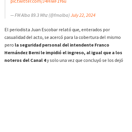
pic.twitter.com/J4HiwF1Y6u
— FM Alba 89.3 Mhz (@fmalba)
July 22, 2024
El periodista Juan Escobar relató que, enterados por
casualidad del acto, se acercó para la cobertura del mismo
pero
la seguridad personal del intendente Franco
Hernández Berni le impidió el ingreso, al igual que a los
noteros del Canal 4
y solo una vez que concluyó se los dejó
entrar al salón.
El Tribunal de Faltas hoy no atendió al público hoy lunes
22 de julio, retomando la misma mañana martes 23.
Durante el fin de semana se difundieron imágenes captadas
por cámaras de seguridad donde se podía observar el
cambio
de cerraduras del organismo el sábado por la tarde
.
Aparte,
el Dr. Farid Obeid fue notificado el viernes a las
21.20 horas su cesantía al cargo
(NR: nota ingresada bajo