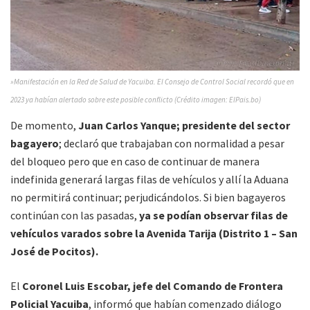
»Manifestación en la Red de Salud de Yacuiba. El Consejo de Control Social recordó que en
2023 ya habían alertado sobre este posible conflicto (Crédito imagen: ElPais.bo)
De momento,
Juan Carlos Yanque; presidente del sector
bagayero
; declaró que trabajaban con normalidad a pesar
del bloqueo pero que en caso de continuar de manera
indefinida generará largas filas de vehículos y allí la Aduana
no permitirá continuar; perjudicándolos. Si bien bagayeros
continúan con las pasadas,
ya se podían observar filas de
vehículos varados sobre la Avenida Tarija (Distrito 1 – San
José de Pocitos).
El
Coronel Luis Escobar, jefe del Comando de Frontera
Policial Yacuiba
, informó que habían comenzado diálogo