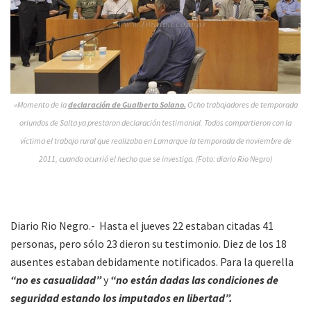
»Momento de la
declaración de Gualberto Solano.
Ocho trabajadores de temporada
oriundos de Salta ya prestaron declaración testimonial. Todos compartieron con la
víctima el trabajo rural que realizaba en Lamarque la temporada de noviembre de
2011, cuando ocurrió el hecho que se investiga. (Foto: diario Rio Negro)
Diario Rio Negro.- Hasta el jueves 22 estaban citadas 41
personas, pero sólo 23 dieron su testimonio. Diez de los 18
ausentes estaban debidamente notificados. Para la querella
“no es casualidad”
y
“no están dadas las condiciones de
seguridad estando los imputados en libertad”.