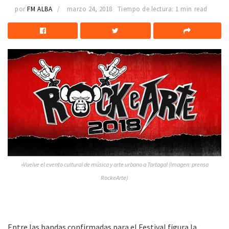
por
FM ALBA
marzo 24, 2018
Tiempo de lectura: 1 min read
»Vuelve el evento cultural de música y arte urbano a Tartagal (Imagen: prensa
RockeArte)
Entre las bandas confirmadas para el Festival figura la