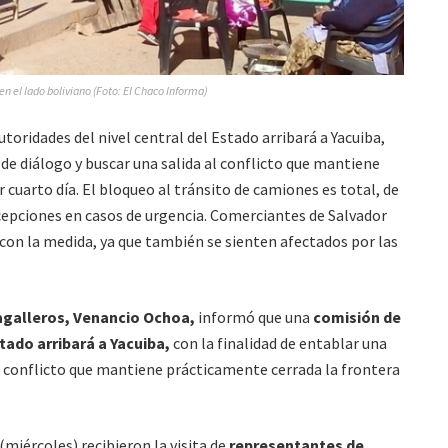
 el lado boliviano (Foto: El Chaco Informa)
toridades del nivel central del Estado arribará a Yacuiba,
 de diálogo y buscar una salida al conflicto que mantiene
 cuarto día. El bloqueo al tránsito de camiones es total, de
cepciones en casos de urgencia. Comerciantes de Salvador
 con la medida, ya que también se sienten afectados por las
Bagalleros, Venancio Ochoa,
informó que una
comisión de
tado arribará a Yacuiba,
con la finalidad de entablar una
l conflicto que mantiene prácticamente cerrada la frontera
(miércoles) recibieron la visita de
representantes de