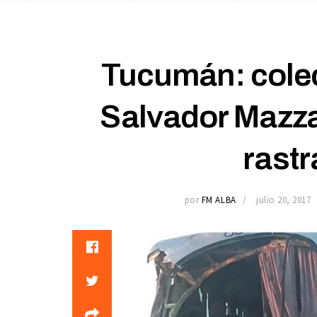
Tucumán: colec
Salvador Mazza
rastr
por
FM ALBA
julio 20, 2017