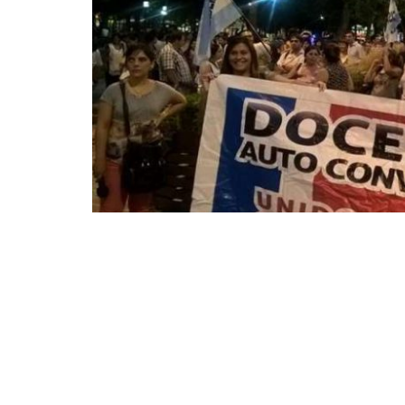
A pesar de reunir a 25 docentes, la m
recorrido que el pasado 6 de marzo. N
jueves, cuando será departamental. 
Esta mañana se había llamado a marc
concentrarían el fuerte mañana jueve