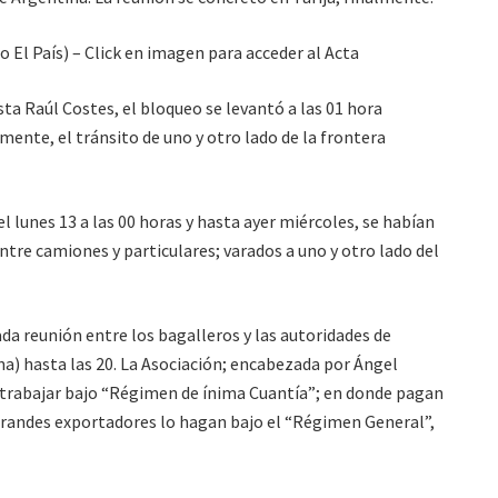
io El País) – Click en imagen para acceder al Acta
sta Raúl Costes, el bloqueo se levantó a las 01 hora
ente, el tránsito de uno y otro lado de la frontera
 el lunes 13 a las 00 horas y hasta ayer miércoles, se habían
ntre camiones y particulares; varados a uno y otro lado del
ada reunión entre los bagalleros y las autoridades de
a) hasta las 20. La Asociación; encabezada por Ángel
 trabajar bajo “Régimen de ínima Cuantía”; en donde pagan
s grandes exportadores lo hagan bajo el “Régimen General”,