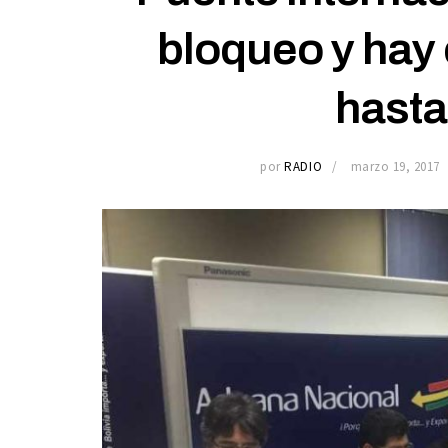
bloqueo y hay 
hasta
por
RADIO
marzo 19, 2017