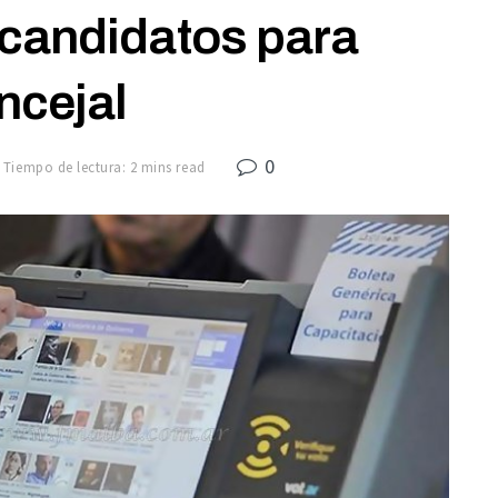
ecandidatos para
ncejal
0
Tiempo de lectura: 2 mins read