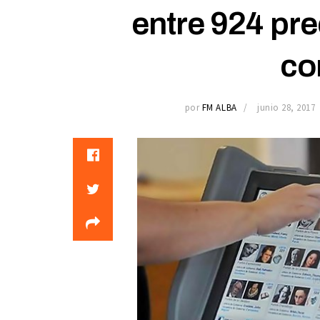
entre 924 pr
co
por
FM ALBA
junio 28, 2017