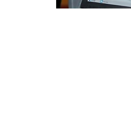
El 13 de agosto tendrán lugar las prim
de octubre, según el
Decreto 227/201
agrupaciones registradas para Tartagal
julio.
Tartagal renueva en estas eleccion
listas que llevan a sus candidatos so
para acceder al cuerpo
(según datos