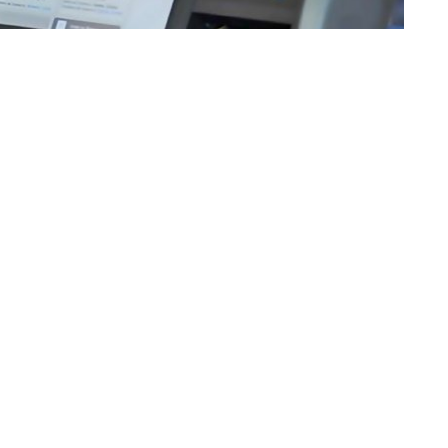
»Imagen ilustrativa
arias, mientras que las generales fueron fijadas para el 22
7
publicado en el
Boletín Oficial.
Hasta hoy, 28 de junio, las
 son 28 y las listas 42. La campaña electoral inicia el 14 de
es 11 bancas para el Concejo Deliberante
. El total de
n 42, resultando así un compendio de
924 pre candidatos
 del Tribunal a las 09:20 de este miércoles 28),
si se