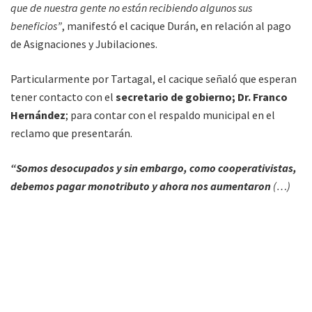
que de nuestra gente no están recibiendo algunos sus
beneficios”
, manifestó el cacique Durán, en relación al pago
de Asignaciones y Jubilaciones.
Particularmente por Tartagal, el cacique señaló que esperan
tener contacto con el
secretario de gobierno; Dr. Franco
Hernández
; para contar con el respaldo municipal en el
reclamo que presentarán.
“Somos desocupados y sin embargo, como cooperativistas,
debemos pagar monotributo y ahora nos aumentaron
(…)
realmente no da para más”,
resaltó. De momento, adelantó
que no buscan el conflicto, pero sí se colocarán en guardia a
la vera del camino.
“Queremos que bajen los ministros de Trabajo y Desarrollo
Social de Nación
(Carolina Stanley),
que se nos pueda
garantizar un contacto, porque también somos ciudadanos”,