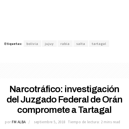
Etiquetas:
bolivia
jujuy
rabia
salta
tartagal
Narcotráfico: investigación
del Juzgado Federal de Orán
compromete a Tartagal
por
FM ALBA
septiembre 5, 2018
Tiempo de lectura: 2 mins read