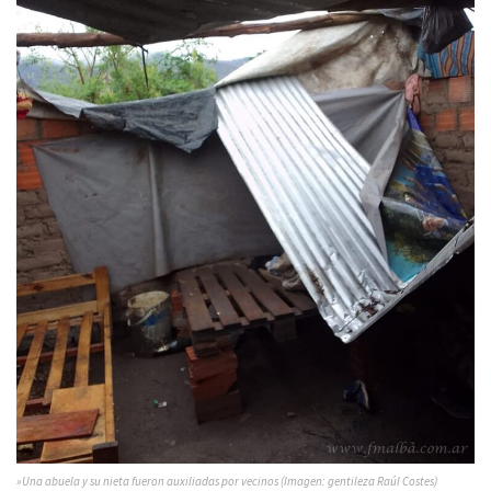
»Una abuela y su nieta fueron auxiliadas por vecinos (Imagen: gentileza Raúl Costes)