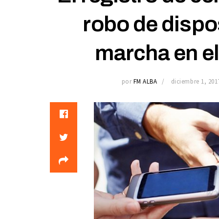
robo de dispos
marcha en el
por
FM ALBA
diciembre 1, 201