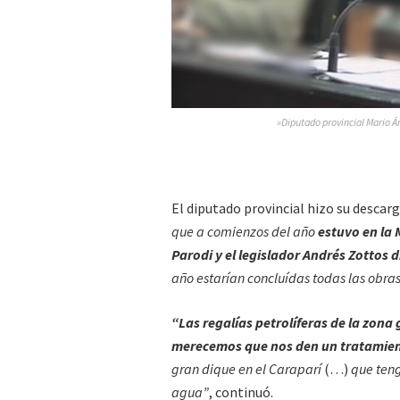
»Diputado provincial Mario Á
El diputado provincial hizo su descarg
que a comienzos del año
estuvo en la 
Parodi y el legislador Andrés Zottos
d
año estarían concluídas todas las obr
“Las regalías petrolíferas de la zona
merecemos que nos den un tratamie
gran dique en el Caraparí
(…)
que teng
agua”
, continuó.