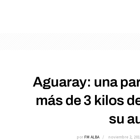
Aguaray: una par
más de 3 kilos d
su a
por
FM ALBA
noviembre 2, 201