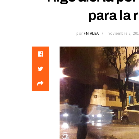
para la 
por
FM ALBA
noviembre 2, 201