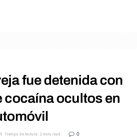
eja fue detenida con
e cocaína ocultos en
utomóvil
0
9
Tiempo de lectura: 2 mins read