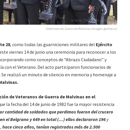
»Veteranos de Guerra de Malvinas (Imagen: gentileza)
te 28
, como todas las guarniciones militares del
Ejército
 este viernes 14 de junio una ceremonia para reconocer a los
incorporando como conceptos de “Abrazo Ciudadano” y
nía con el Veterano. Del acto participaron funcionarios de
. Se realizó un minuto de silencio en memoria y homenaje a
Malvinas.
ción de Veteranos de Guerra de Malvinas en el
que la fecha del 14 de junio de 1982 fue la mayor resistencia
r cantidad de soldados que perdimos fueron del crucero
en el Belgrano y 649 en total (…) ellos declararon 196
y
a,
hace cinco años, tenían registrados más de 2.500