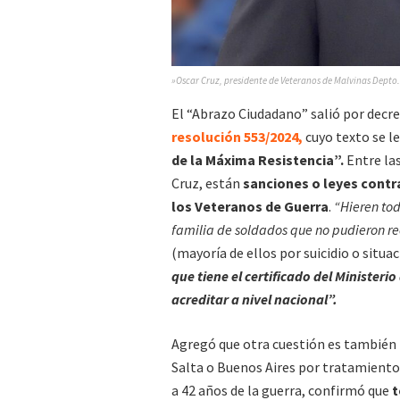
»Oscar Cruz, presidente de Veteranos de Malvinas Depto
El “Abrazo Ciudadano” salió por decr
resolución 553/2024,
cuyo texto se l
de la Máxima Resistencia”.
Entre las
Cruz, están
sanciones o leyes contra
los Veteranos de Guerra
.
“Hieren tod
familia de soldados que no pudieron re
(mayoría de ellos por suicidio o situa
que tiene el certificado del Ministeri
acreditar a nivel nacional”.
Agregó que otra cuestión es también l
Salta o Buenos Aires por tratamientos.
a 42 años de la guerra, confirmó que
t