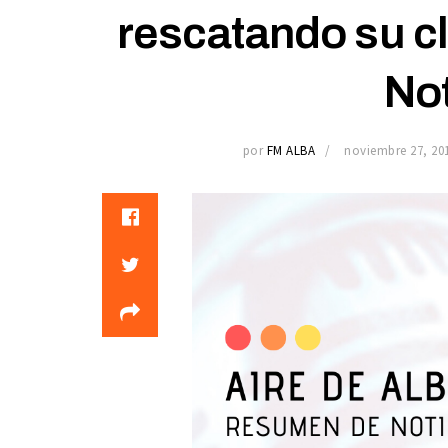
rescatando su c
Not
por
FM ALBA
noviembre 27, 20