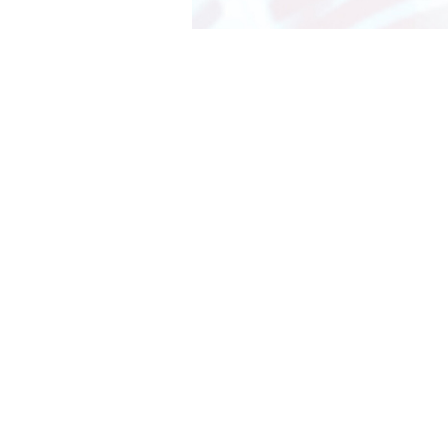
»José Cerva
Cerrando 2019, la radio presenta un
noticias y entrevistas, rescatando el 
Alba, emitido desde 2004 a 2006.
La
LRK 731 FM Alba 89.3 MHz
lanzó es
acercar noticias e información genera
del aire entre los años 2004 a 2006, en 
Con la voz de José Cervantes, el com
escucharse en
Ivoox
y
Spotify.
Comenz
Diciembre, serán semanales.