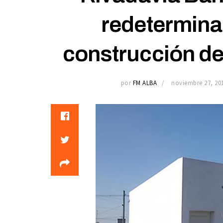
redetermina 
construcción de
por
FM ALBA
noviembre 27, 20