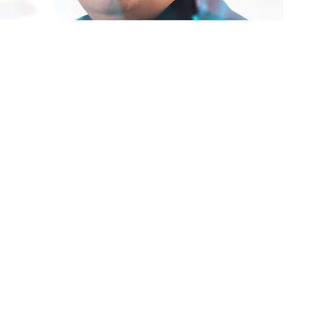
ntes, voz del Podcast de Noticias de FM Alba
 nuevo formato informativo, compactado en media hora de
clásico
“Resumen de Noticias”
del horario vespertino de FM
ta semana su plataforma de Podcast, una nueva forma de
l a través del
“Resumen de Noticias”
que supo formar parte
el horario de las 19.
pacto se rebautizó
“Aire de Alba”
y está disponible para
amos con episodios diarios esta semana, pero a partir de