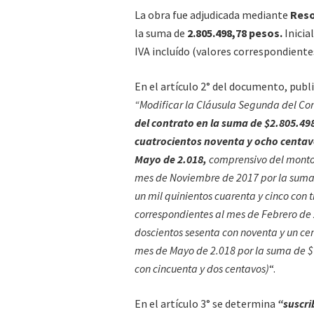
La obra fue adjudicada mediante
Reso
la suma de
2.805.498,78 pesos.
Inicia
IVA incluído (valores correspondiente
En el artículo 2° del documento, publi
“Modificar la Cláusula Segunda del Co
del contrato en la suma de $2.805.498
cuatrocientos noventa y ocho centavo
Mayo de 2.018,
comprensivo del monto 
mes de Noviembre de 2017 por la suma d
un mil quinientos cuarenta y cinco con t
correspondientes al mes de Febrero de 
doscientos sesenta con noventa y un cen
mes de Mayo de 2.018 por la suma de $ 
con cincuenta y dos centavos)
“.
En el artículo 3° se determina
“suscri