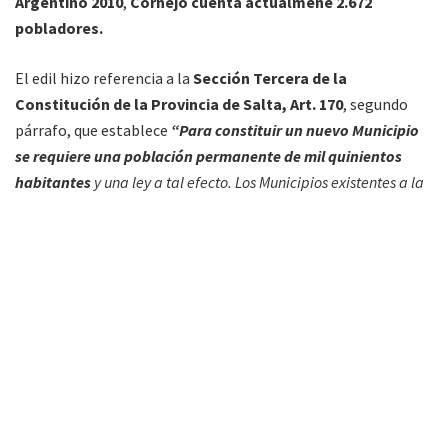
Argentino 2010
,
Cornejo cuenta actualmene 2.672
pobladores.
El edil hizo referencia a la
Sección Tercera de la
Constitución de la Provincia de Salta, Art. 170
, segundo
párrafo, que establece
“Para constituir un nuevo Municipio
se requiere una población permanente de mil quinientos
habitantes
y una ley a tal efecto. Los Municipios existentes a la
fecha de sanción de esta Constitución continúan revistiendo el
carácter de tales”.
Junto con Suárez había sido nombrado Antonio Cabrera
como Supervisor,
que hasta el momento mantiene el cargo
para el que se lo designó.