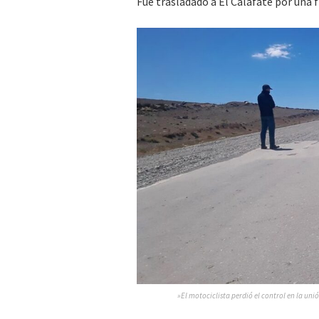
Fue trasladado a El Calafate por una f
»El motociclista perdió el control en la uni