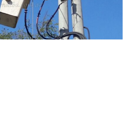
»Imagen: FM Alba
informó que para este fin de semana hay programado un
ona centro y alrededores. La interrupción del servicio
s de ampliación en la red de Media Tensión
; demandando
partir de su inicio, muy temprano por la mañana.
el corte programado comenzará a las 6.30 horas de
jetivo de llevar a cabo
trabajos de ampliación en la red