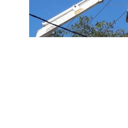
La empresa prestataria del servicio 
corte de energía, que alcanzará a la z
responde a la
realización de trabajo
un lapso de trabajo de cinco horas a 
La
empresa Edesa SA comunicó que 
este domingo 7 de febrero
con el ob