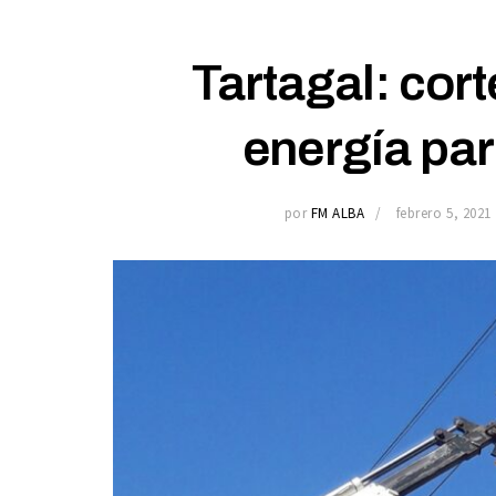
Tartagal: cor
energía par
por
FM ALBA
febrero 5, 2021