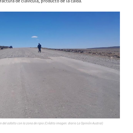
ractura de clavícula, producto de la caída.
ón del asfalto con la zona de ripio (Crédito imagen: diario La Opinión Austral)