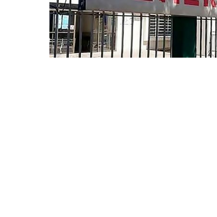
El
Servicio Departamental de Salud T
oriunda de Yacuiba es el quinto de
departamento. En la semana que termi
enfermedad.
Yacuiba registra 1.795 
afectada.
La ciudad de Yacuiba, límite con
Salva
segunda con más casos en la región bo