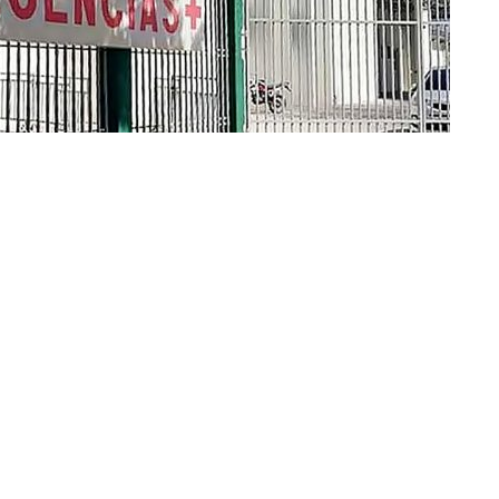
»Hospital Rubén Zelaya (Crédito imagen: ElPaís.bo)
arija, en Bolivia
, informó que una
mujer de 39 años
ceso por dengue
para esa localidad y el sexto en el
na, dos niños; también yacuibeños; fallecieron por la
casos a la fecha.
La población de 6 a 10 años es la más
dor Mazza (Salta – Argentina)
, se ha convertido en la
liviana y el epicentro de la epidemia.
Concentra más del