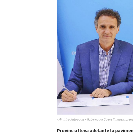
»Ministro Katopodis – Gobernador Sáenz (Imagen: prens
Provincia lleva adelante la pavime