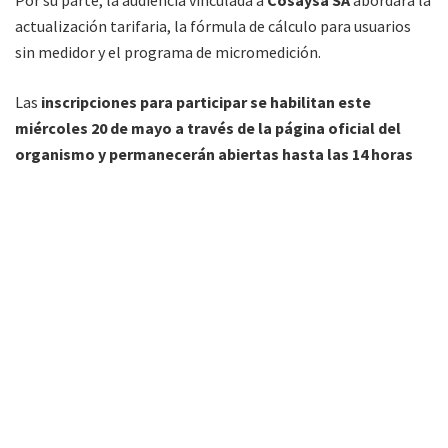
Por su parte, la audiencia vinculada a
Cosaysa SA
abordará la
actualización tarifaria, la fórmula de cálculo para usuarios
sin medidor y el programa de micromedición.
Las
inscripciones para participar se habilitan este
miércoles 20 de mayo a través de la página oficial del
organismo y permanecerán abiertas hasta las 14 horas
del martes 2 de junio
. Los interesados en exponer podrán
acceder a toda la documentación relacionada con ambos
procesos mediante los mecanismos de consulta previstos
por el ENRESP.
Para la
audiencia de Edesa SA,
las consultas deberán
canalizarse al correo:
apedesajunio2026@ente.gob.ar.
Para
la audiencia de
Cosaysa SA
, el correo habilitado es:
apcosaysajunio2026@ente.gob.ar.
La última vez que el Enresp convocó a audiencias públicas,