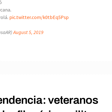
ó
cana.
rolá.
pic.twitter.com/k0tbEq5Psp
asaAR)
August 5, 2019
endencia: veteranos