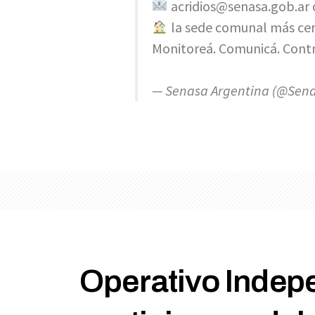
acridios@senasa.gob.ar
la sede comunal más cer
Monitoreá. Comunicá. Cont
— Senasa Argentina (@Sen
Operativo Indep