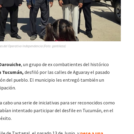
s del Operativo Independencia (Foto: gentileza)
 Darouiche
, un grupo de ex combatientes del histórico
en Tucumán,
desfiló por las calles de Aguaray el pasado
ción del pueblo. El municipio les entregó también un
ipación.
 cabo una serie de iniciativas para ser reconocidos como
habían intentado participar del desfile en Tucumán, en el
éxito.
le de Tartagal, el pasado 13 de Junio, y
pese a una