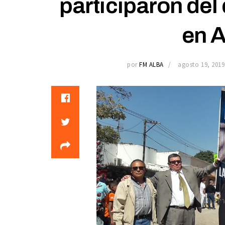
participaron del 
en 
por
FM ALBA
agosto 19, 2019