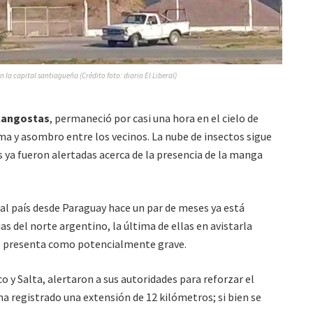
la capital santiagueña (Crédito foto: diario El Liberal)
langostas
, permaneció por casi una hora en el cielo de
ma y asombro entre los vecinos. La nube de insectos sigue
s ya fueron alertadas acerca de la presencia de la manga
al país desde Paraguay hace un par de meses ya está
as del norte argentino, la última de ellas en avistarla
se presenta como potencialmente grave.
 y Salta, alertaron a sus autoridades para reforzar el
ha registrado una extensión de 12 kilómetros; si bien se