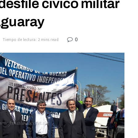
desfile cívico militar
Aguaray
0
Tiempo de lectura: 2 mins read