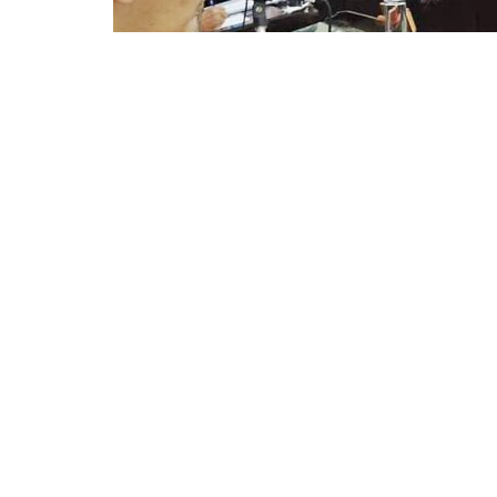
El presidente del Concejo Deliberante
reunión efectuada ayer en Tartagal ele
sea efectivamente reconocida como
por temporada estival a ocho meses.
El encuentro había sido convocado el j
presidentes de Concejos Deliberante
(Aguaray) y Juan Carlos Córdoba (Gr
estuvo Alejandro Quiroz (Movimiento 