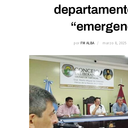
departamento
“emergenc
por
FM ALBA
marzo 8, 2025