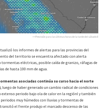
>>Previsión para las últimas horas de la tarde del sábado 8
tualizó los informes de alertas para las provincias del
 ciento del territorio se encuentra afectado con alerta
 tormentas eléctricas, posible caída de granizo, ráfagas de
vias de hasta 100 mm de agua.
 tormentas asociadas continúa su curso hacia el norte
8
, luego de haber generado un cambio radical de condiciones
n extenso periodo bajo ola de calor en la regiónl y también
do periodos muy húmedos con lluvias y tormentas de
 transitó el frente produjo el marcado descenso de las