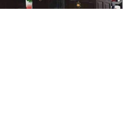
>>Reunión en el Concejo Deliberante de Tartagal (Imagen: Juan Escobar)
 de General Ballivián, Juan Carlos Córdoba, planteó en la
var una petición al gobierno provincial a fin que la zona
“zona cálida”
y por lo tanto, que se extienda el descuento
ueves 6 a última hora y estuvo presidido por los
s
Armando Leguizamón (Tartagal), Fernando Linares
al. Ballivián).
Entre quienes llegaron hasta el recinto
Quebracho), además de vecinos de la ciudad.