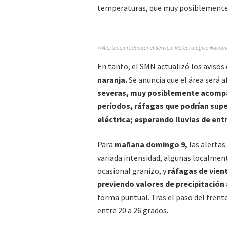
temperaturas, que muy posiblemente
>>Alertas emitidas por el Servicio Meteorológico Nacion
En tanto, el SMN actualizó los avisos
naranja.
Se anuncia que el área será a
severas, muy posiblemente acompa
períodos, ráfagas que podrían super
eléctrica; esperando lluvias de ent
Para
mañana domingo 9,
las alerta
variada intensidad, algunas localmen
ocasional granizo, y
ráfagas de vient
previendo valores de precipitación
forma puntual. Tras el paso del frent
entre 20 a 26 grados.