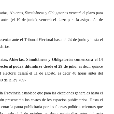
arias, Abiertas, Simultáneas y Obligatorias vencerá el plazo para
s antes (el 19 de junio), vencerá el plazo para la asignación de
sentar ante el Tribunal Electoral hasta el 24 de junio y hasta el
darios.
ias, Abiertas, Simultáneas y Obligatorias comenzará el 14
lectoral podrá difundirse desde el 29 de julio
, es decir quince
d electoral cesará el 11 de agosto, es decir 48 horas antes del
40 de la ley 7697.
la Provincia
establece que para las elecciones generales hasta el
n presentarán los costos de los espacios publicitarios. Hasta el
ntar la pauta publicitaria por las fuerzas políticas mientras que
ida desde el 2 de octubre, es decir veinte días antes del acto