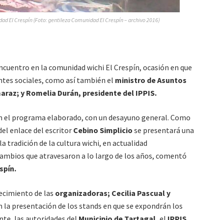
ad El Crespín (Foto: gentileza Comunidad El Crespín – archivo 2016)
encuentro en la comunidad wichi El Crespín, ocasión en que
ntes sociales, como así también el
ministro de Asuntos
araz; y Romelia Durán, presidente del IPPIS.
ún el programa elaborado, con un desayuno general. Como
el enlace del escritor
Cebino Simplicio
se presentará una
tradición de la cultura wichi, en actualidad
ambios que atravesaron a lo largo de los años, comentó
spín.
decimiento de las
organizadoras; Cecilia Pascual y
n la presentación de los stands en que se expondrán los
nte, las autoridades del
Municipio de Tartagal,
el
IPPIS