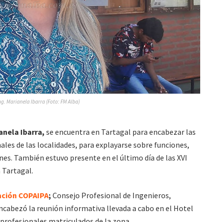
ng. Marianela Ibarra (Foto: FM Alba)
anela Ibarra,
se encuentra en Tartagal para encabezar las
les de las localidades, para explayarse sobre funciones,
ones. También estuvo presente en el último día de las XVI
 Tartagal.
dación COPAIPA
;
Consejo Profesional de Ingenieros,
ncabezó la reunión informativa llevada a cabo en el Hotel
 profesionales matriculados de la zona.