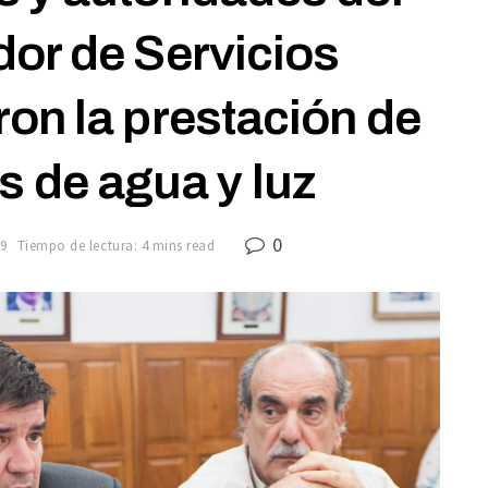
or de Servicios
on la prestación de
os de agua y luz
0
9
Tiempo de lectura: 4 mins read