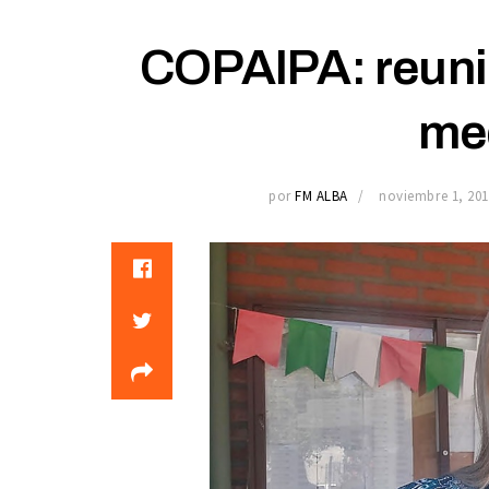
COPAIPA: reunió
me
por
FM ALBA
noviembre 1, 201