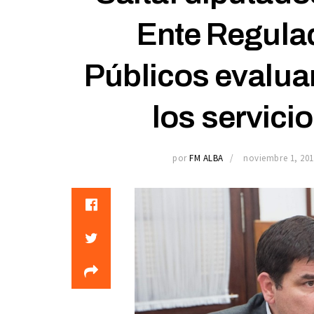
Ente Regulad
Públicos evaluar
los servici
por
FM ALBA
noviembre 1, 201