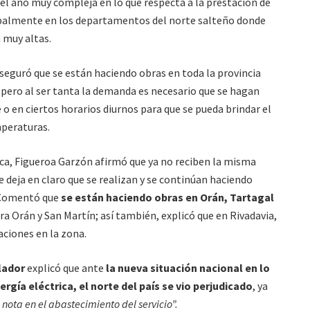
del año muy compleja en lo que respecta a la prestación de
ncipalmente en los departamentos del norte salteño donde
 muy altas.
aseguró que se están haciendo obras en toda la provincia
, pero al ser tanta la demanda es necesario que se hagan
 en ciertos horarios diurnos para que se pueda brindar el
mperaturas.
rica, Figueroa Garzón afirmó que ya no reciben la misma
e deja en claro que se realizan y se continúan haciendo
. Comentó que
se están haciendo obras en Orán, Tartagal
ra Orán y San Martín; así también, explicó que en Rivadavia,
aciones en la zona.
lador
explicó que ante
la nueva situación nacional en lo
ergía eléctrica, el norte del país se vio perjudicado
, ya
se nota en el abastecimiento del servicio”.