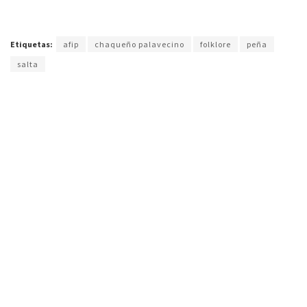
Etiquetas:
afip
chaqueño palavecino
folklore
peña
salta
FM Alba 89.3 Mhz. Primera radio de Tartagal
(Salta) en la web. Noticias, entretenimiento y
música todo el día.