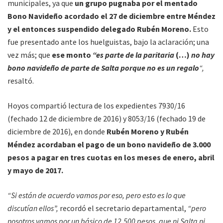
municipales, ya que
un grupo pugnaba por el mentado
Bono Navideño acordado el 27 de diciembre entre Méndez
y el entonces suspendido delegado Rubén Moreno.
Esto
fue presentado ante los huelguistas, bajo la aclaración; una
vez más; que
ese monto
“es parte de la paritaria
(…)
no hay
bono navideño de parte de Salta porque no es un regalo
“,
resaltó.
Hoyos compartió lectura de los expedientes 7930/16
(fechado 12 de diciembre de 2016) y 8053/16 (fechado 19 de
diciembre de 2016), en donde
Rubén Moreno y Rubén
Méndez acordaban el pago de un bono navideño de 3.000
pesos a pagar en tres cuotas en los meses de enero, abril
y mayo de 2017.
“Si están de acuerdo vamos por eso, pero esto es lo que
discutían ellos”,
recordó el secretario departamental,
“pero
nosotros vamos por un básico de 12.500 pesos, que ni Salta ni