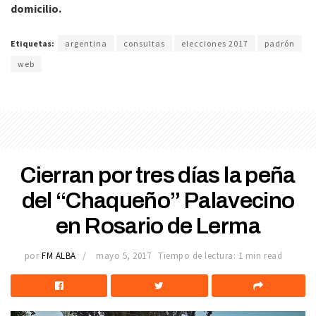
domicilio.
Etiquetas:
argentina
consultas
elecciones 2017
padrón
web
Cierran por tres días la peña
del “Chaqueño” Palavecino
en Rosario de Lerma
por
FM ALBA
mayo 5, 2017
Tiempo de lectura: 1 min read