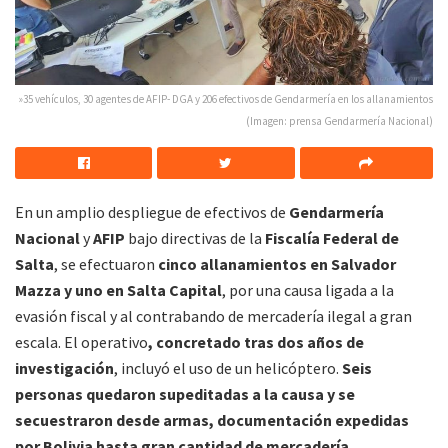
»35 vehículos, 30 agentes de AFIP- DGA y 206 efectivos de Gendarmería en los allanamientos
(Imagen: prensa Gendarmería Nacional)
En un amplio despliegue de efectivos de
Gendarmería
Nacional
y
AFIP
bajo directivas de la
Fiscalía Federal de
Salta
, se efectuaron
cinco allanamientos en Salvador
Mazza y uno en Salta Capital
, por una causa ligada a la
evasión fiscal y al contrabando de mercadería ilegal a gran
escala. El operativo
, concretado tras dos años de
investigación
, incluyó el uso de un helicóptero.
Seis
personas quedaron supeditadas a la causa y se
secuestraron desde armas, documentación expedidas
por Bolivia hasta gran cantidad de mercadería.