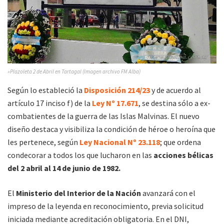
»Plazoleta 2 de Abril en Tartagal (Imagen archivo FM Alba)
Según lo estableció la
Disposición 214/23
y de acuerdo al
artículo 17 inciso f) de la
Ley Nº 17.671
, se destina sólo a ex-
combatientes de la guerra de las Islas Malvinas. El nuevo
diseño destaca y visibiliza la condición de héroe o heroína que
les pertenece, según
Ley Nacional Nº 23.118
; que ordena
condecorar a todos los que lucharon en las
acciones bélicas
del 2 abril al 14 de junio de 1982.
El
Ministerio del Interior de la Nación
avanzará con el
impreso de la leyenda en reconocimiento, previa solicitud
iniciada mediante acreditación obligatoria. En el DNI,