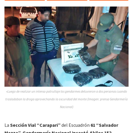
»
Luego de realizar un intenso patrullaje los gendarmes detuvieron a dos personas cuando
trasladaban la droga aprovechando la oscuridad del monte
(Imagen: prensa Gendarmería
Nacional)
La
Sección Vial “Carapari”
del Escuadrón
61 “Salvador
Mazza”
Gendarmería Nacional incautó 4 kilos 152