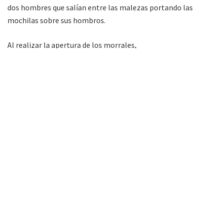
dos hombres que salían entre las malezas portando las
mochilas sobre sus hombros.
Al realizar la apertura de los morrales,
los
funcionarios
extrajeron
4 paquetes
rectangulares
envueltos en cinta de embalar conteniendo en su
interior
marihuana
,
con un peso total de 4 kilos 152
gramos y 3 kilos de hojas de coca en estado natural.
La
Fiscalía Federal de Orán
dispuso la detención de ambos
ciudadanos, el secuestro del estupefaciente y demás
elementos de interés para la causa.