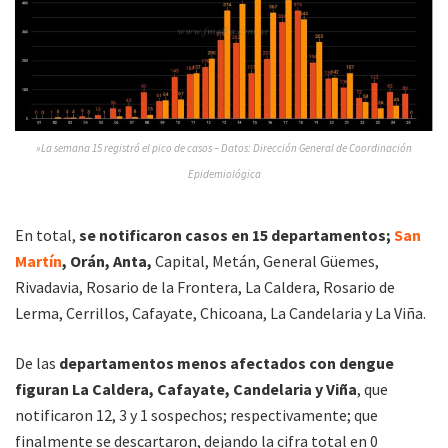
»La semana 15 registró el pico de casos – Datos: Dirección General de Coordinación
Epidemiológica
En total,
se notificaron casos en 15 departamentos;
San
Martín
, Orán, Anta,
Capital, Metán, General Güemes,
Rivadavia, Rosario de la Frontera, La Caldera, Rosario de
Lerma, Cerrillos, Cafayate, Chicoana, La Candelaria y La Viña.
De las
departamentos menos afectados con dengue
figuran La Caldera, Cafayate, Candelaria y Viña
, que
notificaron 12, 3 y 1 sospechos; respectivamente; que
finalmente se descartaron, dejando la cifra total en 0