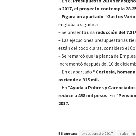
– En el
Presupuesto 2016 ser asignó e
a 2017, el proyecto contempla 28.
–
Figura un apartado “Gastos Varios
engloba o significa.
– Se presenta una
reducción del 7.31
– Las ejecuciones presupuestarias tie
están del todo claras, consideró el Co
– Se remarcó que la planta de Emple
incrementó después del 10 de diciemb
– En el apartado
“Cortesía, homenaje
asciende a 315 mil.
– En “
Ayuda a Pobres y Carenciados”
reduce a 458 mil pesos
. En
“Pension
2017.
Etiquetas:
presupuesto 2017
ruben m