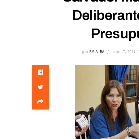
Deliberant
Presup
por
FM ALBA
abril 7, 2017