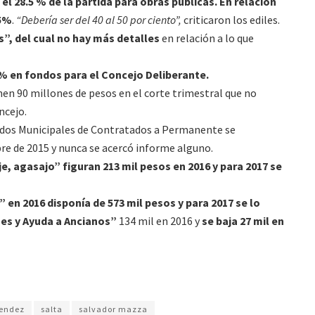
l 28.5 % de la partida para obras públicas. En relación
25%
.
“Debería ser del 40 al 50 por ciento”,
criticaron los ediles.
”, del cual no hay más detalles
en relación a lo que
% en fondos para el Concejo Deliberante.
nen 90 millones de pesos en el corte trimestral que no
ncejo.
ados Municipales de Contratados a Permanente se
re de 2015 y nunca se acercó informe alguno.
, agasajo” figuran 213 mil pesos en 2016 y para 2017 se
 en 2016 disponía de 573 mil pesos y para 2017 se lo
es y Ayuda a Ancianos”
134 mil en 2016 y
se baja 27 mil en
endez
salta
salvador mazza