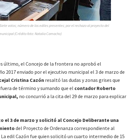
iete votos; número de los ediles presentes; por el rechazo al proyecto del
municipal (Crédito foto: Natalia Camacho)
es último, el Concejo de la frontera no aprobó el
o 2017 enviado por el ejecutivo municipal el 3 de marzo de
ejal Cristina Cazón
resaltó las dudas y zonas grises que
 fuera de término y sumando que el
contador Roberto
nicipal,
no concurrió a la cita del 29 de marzo para explicar
 el 3 de marzo y solicitó al Concejo Deliberante una
amiento
del Proyecto de Ordenanza correspondiente al
 La edil Cazón fue quien solicitó un cuarto intermedio de 15