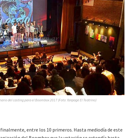
enario del casting para el Boombox 2017 (Foto: fanpage El Teatrino)
 finalmente, entre los 10 primeros. Hasta mediodía de este
rganización del Boombox que la votación se extendía hasta