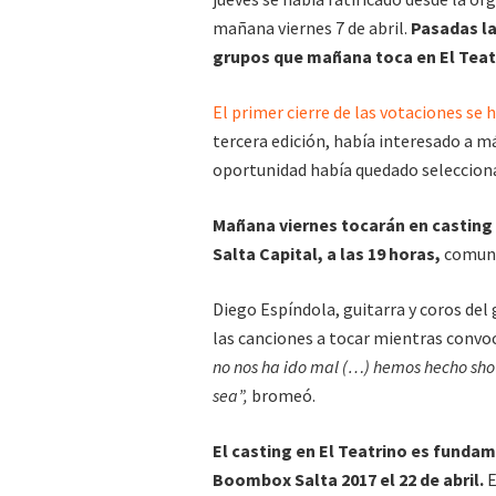
mañana viernes 7 de abril.
Pasadas la
grupos que mañana toca en El Teatr
El primer cierre de las votaciones se h
tercera edición, había interesado a má
oportunidad había quedado selecciona
Mañana viernes tocarán en casting a
Salta Capital, a las 19 horas,
comuni
Diego Espíndola, guitarra y coros de
las canciones a tocar mientras convo
no nos ha ido mal (…) hemos hecho show
sea”,
bromeó.
El casting en El Teatrino es fundame
Boombox Salta 2017 el 22 de abril.
E