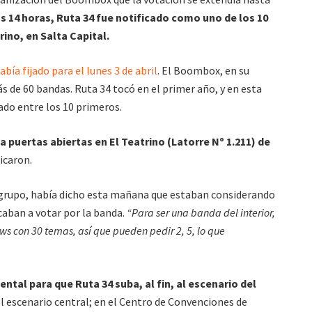
s 14 horas, Ruta 34 fue notificado como uno de los 10
ino, en Salta Capital.
abía fijado para el lunes 3 de abril
. El Boombox, en su
s de 60 bandas. Ruta 34 tocó en el primer año, y en esta
do entre los 10 primeros.
 puertas abiertas en El Teatrino (Latorre Nº 1.211) de
caron.
l grupo, había dicho esta mañana que estaban considerando
caban a votar por la banda.
“Para ser una banda del interior,
s con 30 temas, así que pueden pedir 2, 5, lo que
ntal para que Ruta 34 suba, al fin, al escenario del
l escenario central; en el Centro de Convenciones de