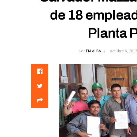
de 18 emplead
Planta 
por
FM ALBA
octubre 6, 201