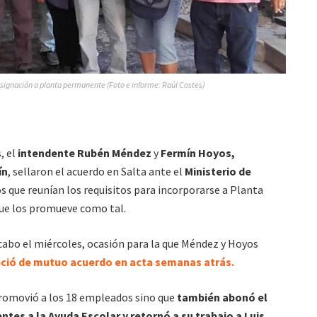
esignación a planta permanente (Foto e informe: Raúl Costes)
, el
intendente Rubén Méndez
y
Fermín Hoyos,
ín
, sellaron el acuerdo en Salta ante el
Ministerio de
s que reunían los requisitos para incorporarse a Planta
ue los promueve como tal.
a cabo el miércoles, ocasión para la que Méndez y Hoyos
eció de mutuo acuerdo en acta semanas atrás.
promovió a los 18 empleados sino que
también abonó el
tes a la Ayuda Escolar y retornó a su trabajo a Luis