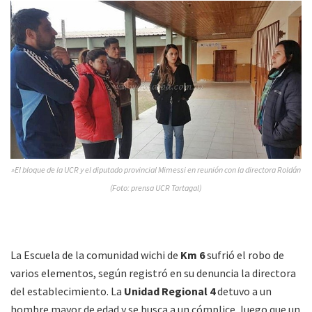
»El bloque de la UCR y el diputado provincial Mimessi en reunión con la directora Roldán
(Foto: prensa UCR Tartagal)
La Escuela de la comunidad wichi de
Km 6
sufrió el robo de
varios elementos, según registró en su denuncia la directora
del establecimiento. La
Unidad Regional 4
detuvo a un
hombre mayor de edad y se busca a un cómplice, luego que un